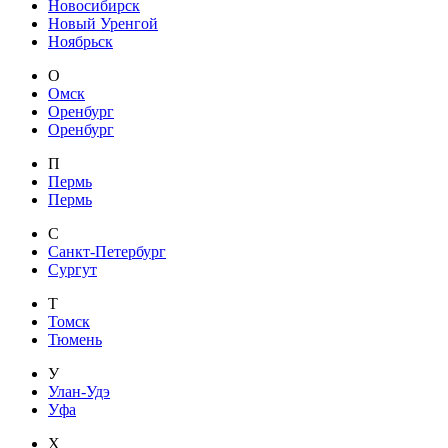
Новосибирск
Новый Уренгой
Ноябрьск
О
Омск
Оренбург
Оренбург
П
Пермь
Пермь
С
Санкт-Петербург
Сургут
Т
Томск
Тюмень
У
Улан-Удэ
Уфа
Х