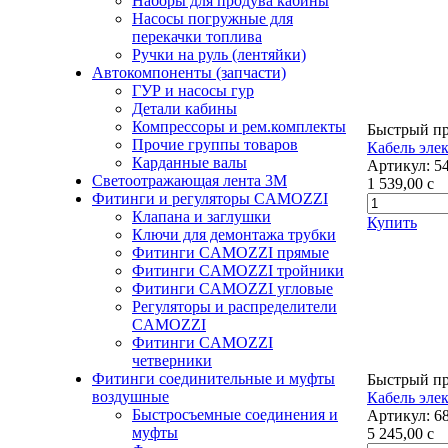
Наборы для продува кабины
Насосы погружные для
перекачки топлива
Ручки на руль (лентяйки)
Автокомпоненты (запчасти)
ГУР и насосы гур
Детали кабины
Компрессоры и рем.комплекты
Быстрый п
Прочие группы товаров
Кабель эле
Карданные валы
Артикул:
5
Светоотражающая лента 3М
1 539,00
c
Фитинги и регуляторы CAMOZZI
Клапана и заглушки
Купить
Ключи для демонтажа трубки
Фитинги CAMOZZI прямые
Фитинги CAMOZZI тройники
Фитинги CAMOZZI угловые
Регуляторы и распределители
CAMOZZI
Фитинги CAMOZZI
четверники
Фитинги соединительные и муфты
Быстрый п
воздушные
Кабель эле
Быстросъемные соединения и
Артикул:
6
муфты
5 245,00
c