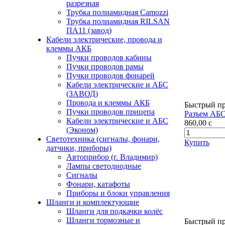
разрезная
Трубка полиамидная Camozzi
Трубка полиамидная RILSAN
ПА11 (завод)
Кабели электрические, провода и
клеммы АКБ
Пучки проводов кабины
Пучки проводов рамы
Пучки проводов фонарей
Кабели электрические и АБС
(ЗАВОД)
Провода и клеммы АКБ
Быстрый п
Пучки проводов прицепа
Разъем АБС
Кабели электрические и АБС
860,00
c
(Эконом)
Светотехника (сигналы, фонари,
Купить
датчики, приборы)
Автоприбор (г. Владимир)
Лампы светодиодные
Сигналы
Фонари, катафоты
Приборы и блоки управления
Шланги и комплектующие
Шланги для подкачки колёс
Шланги тормозные и
Быстрый п