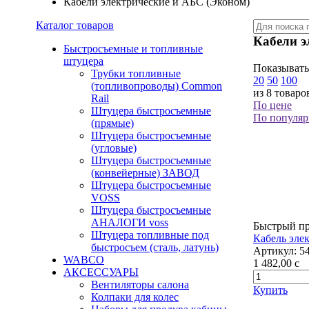
Кабели электрические и АБС (Эконом)
Каталог товаров
Кабели э
Быстросъемные и топливные
штуцера
Показывать
Трубки топливные
20
50
100
(топливопроводы) Common
из 8 товаро
Rail
По цене
Штуцера быстросъемные
По популяр
(прямые)
Штуцера быстросъемные
(угловые)
Штуцера быстросъемные
(конвейерные) ЗАВОД
Штуцера быстросъемные
VOSS
Штуцера быстросъемные
АНАЛОГИ voss
Быстрый п
Штуцера топливные под
Кабель эле
быстросъем (сталь, латунь)
Артикул:
5
WABCO
1 482,00
c
АКСЕССУАРЫ
Вентиляторы салона
Купить
Колпаки для колес