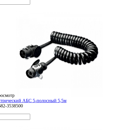
росмотр
ктрический АБС 5-полосный 5,5м
682-3538500