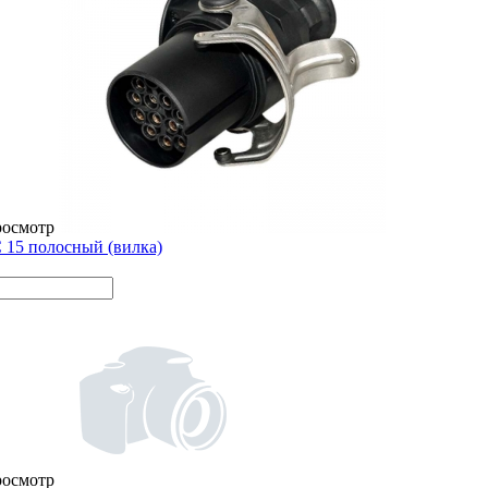
росмотр
 15 полосный (вилка)
росмотр