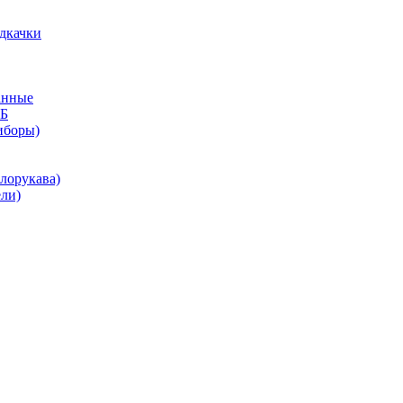
дкачки
анные
КБ
иборы)
лорукава)
ли)