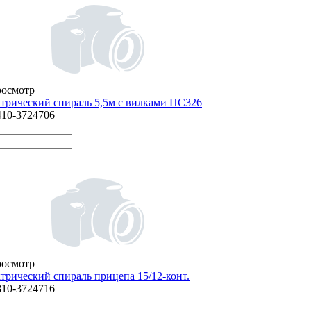
росмотр
ктрический спираль 5,5м с вилками ПС326
410-3724706
росмотр
ктрический спираль прицепа 15/12-конт.
810-3724716