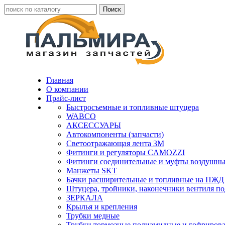
Главная
О компании
Прайс-лист
Быстросъемные и топливные штуцера
WABCO
АКСЕССУАРЫ
Автокомпоненты (запчасти)
Светоотражающая лента 3М
Фитинги и регуляторы CAMOZZI
Фитинги соединительные и муфты воздушны
Манжеты SKT
Бачки расширительные и топливные на ПЖД
Штуцера, тройники, наконечники вентиля по
ЗЕРКАЛА
Крылья и крепления
Трубки медные
Трубки тормозные полиамидные и гофриров