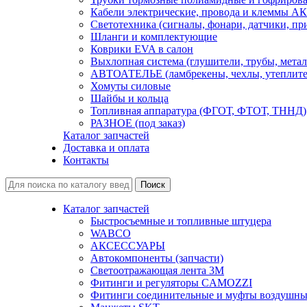
Кабели электрические, провода и клеммы А
Светотехника (сигналы, фонари, датчики, пр
Шланги и комплектующие
Коврики EVA в салон
Выхлопная система (глушители, трубы, метал
АВТОАТЕЛЬЕ (ламбрекены, чехлы, утеплите
Хомуты силовые
Шайбы и кольца
Топливная аппаратура (ФГОТ, ФТОТ, ТННД)
РАЗНОЕ (под заказ)
Каталог запчастей
Доставка и оплата
Контакты
Каталог запчастей
Быстросъемные и топливные штуцера
WABCO
АКСЕССУАРЫ
Автокомпоненты (запчасти)
Светоотражающая лента 3М
Фитинги и регуляторы CAMOZZI
Фитинги соединительные и муфты воздушны