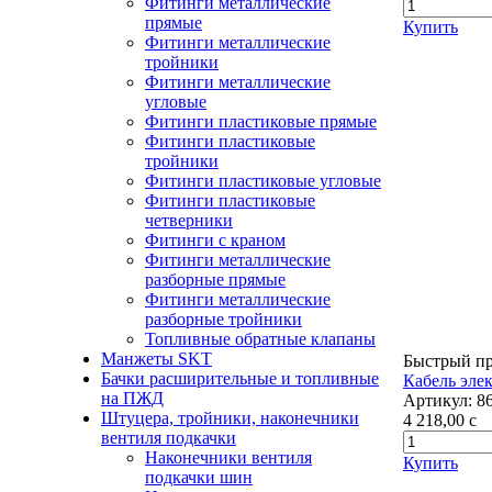
Фитинги металлические
прямые
Купить
Фитинги металлические
тройники
Фитинги металлические
угловые
Фитинги пластиковые прямые
Фитинги пластиковые
тройники
Фитинги пластиковые угловые
Фитинги пластиковые
четверники
Фитинги с краном
Фитинги металлические
разборные прямые
Фитинги металлические
разборные тройники
Топливные обратные клапаны
Манжеты SKT
Быстрый п
Бачки расширительные и топливные
Кабель эле
на ПЖД
Артикул:
8
Штуцера, тройники, наконечники
4 218,00
c
вентиля подкачки
Наконечники вентиля
Купить
подкачки шин