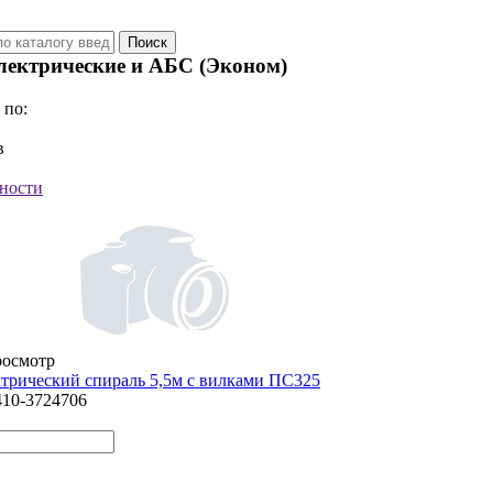
лектрические и АБС (Эконом)
 по:
в
ности
росмотр
ктрический спираль 5,5м с вилками ПС325
410-3724706