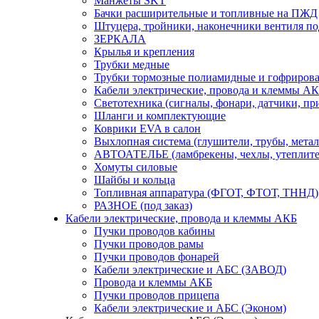
Манжеты SKT
Бачки расширительные и топливные на ПЖД
Штуцера, тройники, наконечники вентиля по
ЗЕРКАЛА
Крылья и крепления
Трубки медные
Трубки тормозные полиамидные и гофриров
Кабели электрические, провода и клеммы А
Светотехника (сигналы, фонари, датчики, пр
Шланги и комплектующие
Коврики EVA в салон
Выхлопная система (глушители, трубы, метал
АВТОАТЕЛЬЕ (ламбрекены, чехлы, утеплите
Хомуты силовые
Шайбы и кольца
Топливная аппаратура (ФГОТ, ФТОТ, ТННД)
РАЗНОЕ (под заказ)
Кабели электрические, провода и клеммы АКБ
Пучки проводов кабины
Пучки проводов рамы
Пучки проводов фонарей
Кабели электрические и АБС (ЗАВОД)
Провода и клеммы АКБ
Пучки проводов прицепа
Кабели электрические и АБС (Эконом)