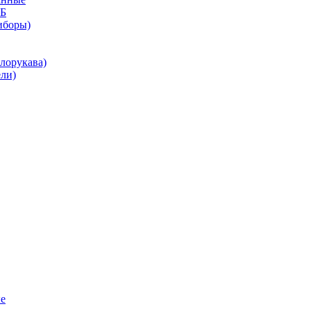
КБ
иборы)
лорукава)
ли)
е