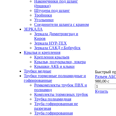
Наконечники под шланг
(ёршики)
Штуцера под шланг
Тройники
Угольники
Соединители шланга с краном
ЗЕРКАЛА
Зеркала Димитровград и
Киров
Зеркала НУР-ТЕХ
Зеркала САКД г.Бобруйск
Крылья и крепления
Крепления крыльев
Крылья, полукрылки, локера
Крышки АКБ и клыки
Трубки медные
Быстрый п
Трубки тормозные полиамидные и
Разъем АБС
гофрированные
980,00
c
Ремкомплекты трубок ПВХ и
полиамид
Купить
Комплекты тормозных трубок
Трубка полиамидная
Труба гофрированная не
разрезная
Труба гофрированная