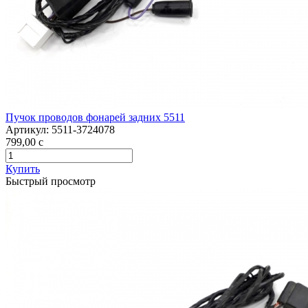
Пучок проводов фонарей задних 5511
Артикул:
5511-3724078
799,00
c
Купить
Быстрый просмотр