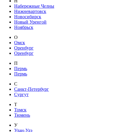
Н
Набережные Челны
Нижневартовск
Новосибирск
Новый Уренгой
Ноябрьск
О
Омск
Оренбург
Оренбург
П
Пермь
Пермь
С
Санкт-Петербург
Сургут
Т
Томск
Тюмень
У
Улан-Удэ