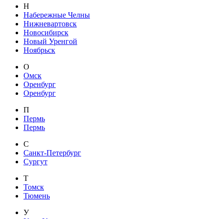
Н
Набережные Челны
Нижневартовск
Новосибирск
Новый Уренгой
Ноябрьск
О
Омск
Оренбург
Оренбург
П
Пермь
Пермь
С
Санкт-Петербург
Сургут
Т
Томск
Тюмень
У