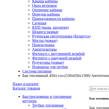
Крыша кабины
Окно ветровое
Оперение кабины
Передок кабины
Принадлежности кабины
Сиденья
КПП (валы, раздатки)
Шланги разные
Руденская светотехника (Беларусь)
Мосты (новые)
Переходники
Амортизаторы
Фитинги с внутренней резьбой
Фитинги с наружней резьбой
Редукторы (новые)
Ножницы для трубок
Система питания
Бак топливный 450л гол.(530х650х1500) Автотехн
Назад в каталог
Каталог товаров
Быстросъемные и топливные
Бак топливны
штуцера
Трубки топливные
Бак топлив