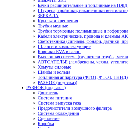
Манжеты SKT
Бачки расширительные и топливные на ПЖД
Штуцера, тройники, наконечники вентиля по
ЗЕРКАЛА
Крылья и крепления
Трубки медные
Трубки тормозные полиамидные и гофриров
Кабели электрические, провода и клеммы А
Светотехника (сигналы, фонари, датчики, пр
Шланги и комплектующие
Коврики EVA в салон
Выхлопная система (глушители, трубы, метал
АВТОАТЕЛЬЕ (ламбрекены, чехлы, утеплите
Хомуты силовые
Шайбы и кольца
Топливная аппаратура (ФГОТ, ФТОТ, ТННД)
РАЗНОЕ (под заказ)
РАЗНОЕ (под заказ)
Двигатель
Система питания
Система выпуска газа
Предочистители воздушного фильтра
Система охлаждения
Сцепление
Коробка