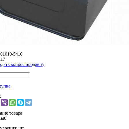
101010-5410
117
адать вопрос продавцу
купка
:
ние товара
вы
0
мерения:
шт