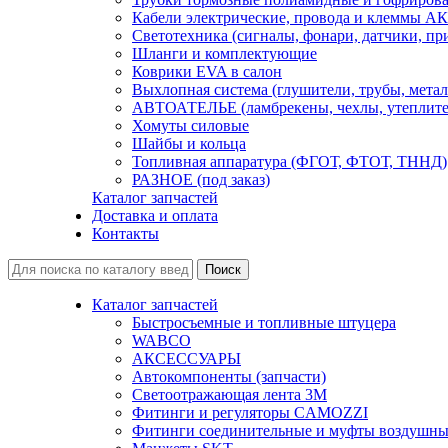
Кабели электрические, провода и клеммы А
Светотехника (сигналы, фонари, датчики, пр
Шланги и комплектующие
Коврики EVA в салон
Выхлопная система (глушители, трубы, метал
АВТОАТЕЛЬЕ (ламбрекены, чехлы, утеплите
Хомуты силовые
Шайбы и кольца
Топливная аппаратура (ФГОТ, ФТОТ, ТННД)
РАЗНОЕ (под заказ)
Каталог запчастей
Доставка и оплата
Контакты
Каталог запчастей
Быстросъемные и топливные штуцера
WABCO
АКСЕССУАРЫ
Автокомпоненты (запчасти)
Светоотражающая лента 3М
Фитинги и регуляторы CAMOZZI
Фитинги соединительные и муфты воздушны