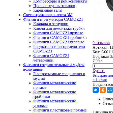
Компрессоры и рем.комплекты
Прочие группы товаров
Карданные валы
Светоотражающая лента 3М
Фитинги и регуляторы CAMOZZI
Клапана и заглушки
Ключи для демонтажа трубки
Фитинги CAMOZZI прямые
Фитинги CAMOZZI тройники
Фитинги CAMOZZI угловые
0 отзывов
Регуляторы и распределители
Артикул:
1
CAMOZZI
Код:
A0011
Фитинги CAMOZZI
Под заказ
З
четверники
7,00
c
Фитинги соединительные и муфты
воздушные
Купить
Быстросъемные соединения и
Быстрая по
муфты
в 1 клик
Фитинги металлические
Поделиться
прямые
Фитинги металлические
тройники
Описа
Фитинги металлические
Отзы
угловые
Фитинги пластиковые прямые
Единица из