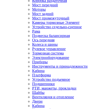
Коробка раздаточная
Мост передний
Моторы
Мост задний
Мост промежуточный
Камеры тормозные Элемент
Устройство седельно-сцепное
Рама
Подвеска балансирная
Ось передняя
Колеса и шины
Рулевое управление
Тормозная система
Электрооборудование
Приборы
Инструменты и принадлежности
Кабина
Платформа
Устройство подъемное
Подшипники
РТИ, манжеты, прокладки
Шайбы
Вентиляция и отопление
Двери
Кабина