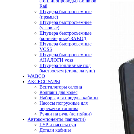
(топливопроводы) Common
Rail
Штуцера быстросъемные
(прямые)
Штуцера быстросъемные
(угловые)
Штуцера быстросъемные
(конвейерные) ЗАВОД
Штуцера быстросъемные
VOSS
Штуцера быстросъемные
АНАЛОГИ voss
Штуцера топливные под
быстросъем (сталь, латунь)
WABCO
АКСЕССУАРЫ
Вентиляторы салона
Колпаки для колес
Наборы для продува кабины
Насосы погружные для
перекачки топлива
Ручки на руль (лентяйки)
Автокомпоненты (запчасти)
ГУР и насосы гур
Детали кабины