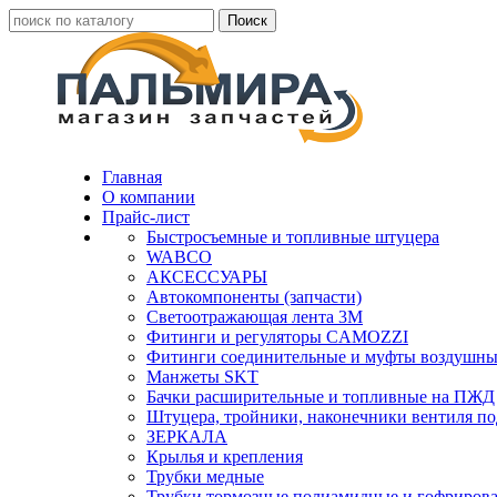
Главная
О компании
Прайс-лист
Быстросъемные и топливные штуцера
WABCO
АКСЕССУАРЫ
Автокомпоненты (запчасти)
Светоотражающая лента 3М
Фитинги и регуляторы CAMOZZI
Фитинги соединительные и муфты воздушны
Манжеты SKT
Бачки расширительные и топливные на ПЖД
Штуцера, тройники, наконечники вентиля по
ЗЕРКАЛА
Крылья и крепления
Трубки медные
Трубки тормозные полиамидные и гофриров