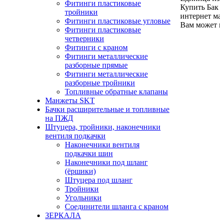
Фитинги пластиковые
Купить Бак
тройники
интернет м
Фитинги пластиковые угловые
Вам может 
Фитинги пластиковые
четверники
Фитинги с краном
Фитинги металлические
разборные прямые
Фитинги металлические
разборные тройники
Топливные обратные клапаны
Манжеты SKT
Бачки расширительные и топливные
на ПЖД
Штуцера, тройники, наконечники
вентиля подкачки
Наконечники вентиля
подкачки шин
Наконечники под шланг
(ёршики)
Штуцера под шланг
Тройники
Угольники
Соединители шланга с краном
ЗЕРКАЛА