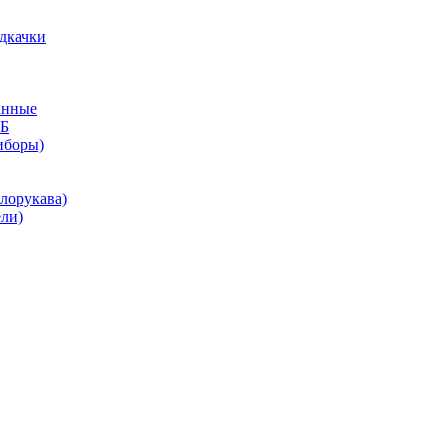
дкачки
анные
КБ
иборы)
лорукава)
ли)