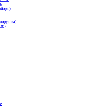
КБ
иборы)
лорукава)
ли)
е